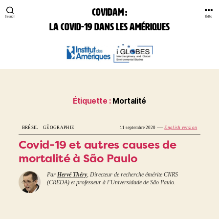
COVIDAM :
Search
Édito
la Covid-19 dans les Amériques
COVIDAM:
la
Covid-
19
dans
les
Étiquette :
Mortalité
Amériques
—
BRÉSIL
GÉOGRAPHIE
11 septembre 2020
English version
Covid-19 et autres causes de
mortalité à São Paulo
Par
Hervé Théry
, Directeur de recherche émérite CNRS
(CREDA) et professeur à l’Universidade de São Paulo.