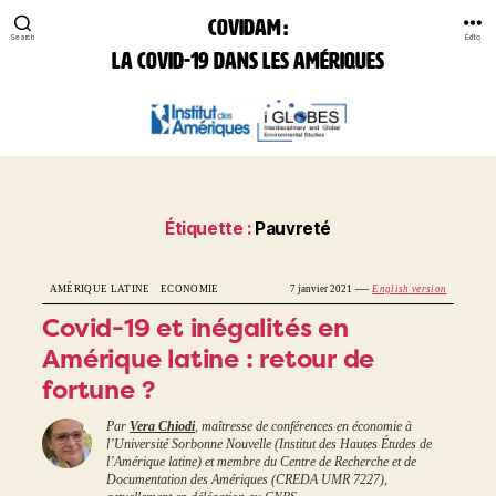
COVIDAM :
Search
Édito
la Covid-19 dans les Amériques
COVIDAM:
la
Covid-
19
dans
les
Étiquette :
Pauvreté
Amériques
—
AMÉRIQUE LATINE
ECONOMIE
7 janvier 2021
English version
Covid-19 et inégalités en
Amérique latine : retour de
fortune ?
Par
Vera Chiodi
, maîtresse de conférences en économie à
l’Université Sorbonne Nouvelle (Institut des Hautes Études de
l’Amérique latine) et membre du Centre de Recherche et de
Documentation des Amériques (CREDA UMR 7227),