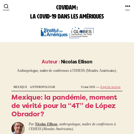
COVIDAM :
Search
Édito
la Covid-19 dans les Amériques
COVIDAM:
la
Covid-
19
dans
les
Auteur :
Nicolas Ellison
Amériques
anthropologue, maître de conférences à l’EHESS (Mondes Américains).
—
MEXIQUE
ANTHROPOLOGIE
13 mai 2020
English version
Mexique: la pandémie, moment
de vérité pour la “4T” de López
Obrador ?
Par
Nicolas Ellison
, anthropologue, maître de conférences à
l’EHESS (Mondes Américains).