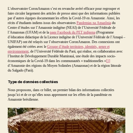
L’observatoire CoronAmazon s’est en revanche avéré efficace pour regrouper et
faire circuler largement des articles de presse ainsi que des informations publiées
par d’autres équipes documentant les effets la Covid-19 en Amazonie. Ainsi, les
récits d’étudiants indiens issus des observatoires
Pandemias na Amazônia
du
Centre d’études sur l’Amazonie indigène (NEAI) de l’Université Fédérale de
l’Amazonas (UFAM) et de la
page Facebook du PET indígena
(Programme
d’éducation didactique de la Licence indigène de l’Université Fédérale de l’Amapá –
UNIFAP) ont été relayés sur l’observatoire CoronAmazon. Des connexions ont
également été créées avec le
Groupe d’étude territoires, identités, genre et
environnement
, de l’Université Fédérale du Pará, qui réalise, en collaboration avec
l’Institut de Développement Durable Mamirauá, une étude des impacts socio-
économiques de la Covid-19 dans les communautés « traditionnelles »
[1]
d’Amazonie des régions du Moyen Solimões (Amazonas) et de la région littorale
du Salgado (Pará).
Type de données collectées
Nous proposons, dans ce billet, un premier bilan des informations collectées
jusqu’ici et de ce qu’elles nous apprennent sur les effets de la pandémie en
Amazonie brésilienne.