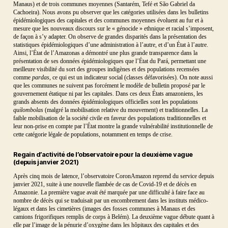
Manaus) et de trois communes moyennes (Santarém, Tefé et São Gabriel da
Cachoeira). Nous avons pu observer que les catégories utilisées dans les bulletins
épidémiologiques des capitales et des communes moyennes évoluent au fur et à
mesure que les nouveaux discours sur le « génocide » ethnique et racial s’imposent,
de façon à s’y adapter. On observe de grandes disparités dans la présentation des
statistiques épidémiologiques d’une administration à l’autre, et d’un État à l’autre.
Ainsi, l’État de l’Amazonas a démontré une plus grande transparence dans la
présentation de ses données épidémiologiques que l’État du Pará, permettant une
meilleure visibilité du sort des groupes indigènes et des populations recensées
comme
pardas
, ce qui est un indicateur social (classes défavorisées). On note aussi
que les communes ne suivent pas forcément le modèle de bulletin proposé par le
gouvernement étatique ni par les capitales. Dans ces deux États amazoniens, les
grands absents des données épidémiologiques officielles sont les populations
quilombolas
(malgré la mobilisation relative du mouvement) et traditionnelles. La
faible mobilisation de la société civile en faveur des populations traditionnelles et
leur non-prise en compte par l’État montre la grande vulnérabilité institutionnelle de
cette catégorie légale de populations, notamment en temps de crise.
Regain d’activité de l’observatoire pour la deuxième vague
(depuis janvier 2021)
Après cinq mois de latence, l’observatoire CoronAmazon reprend du service depuis
janvier 2021, suite à une nouvelle flambée de cas de Covid-19 et de décès en
Amazonie. La première vague avait été marquée par une difficulté à faire face au
nombre de décès qui se traduisait par un encombrement dans les instituts médico-
légaux et dans les cimetières (images des fosses communes à Manaus et des
camions frigorifiques remplis de corps à Belém). La deuxième vague débute quant à
elle par l’image de la pénurie d’oxygène dans les hôpitaux des capitales et des