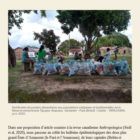
Distribution de paniers alimentaires aux populations indigènes et traditionnelles de la
Réserve extractiviste Tapajos-Arapiuns, Santarém – Para (Brésil). Crédits : TAPAJOARA
,
juin 2020
Dans une proposition d’article soumise à la revue canadienne
Anthropologica
(Stoll
et al, 2020), nous passons au crible les bulletins épidémiologiques des deux plus
grand États d’Amazonie (le Pará et l’Amazonas), de leurs capitales (Belém et