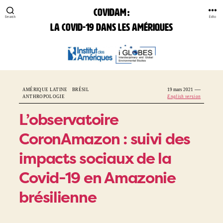
COVIDAM :
Search
Édito
la Covid-19 dans les Amériques
COVIDAM:
la
Covid-
19
—
AMÉRIQUE LATINE
BRÉSIL
19 mars 2021
dans
ANTHROPOLOGIE
English version
les
Amériques
L’observatoire
CoronAmazon : suivi des
impacts sociaux de la
Covid-19 en Amazonie
brésilienne