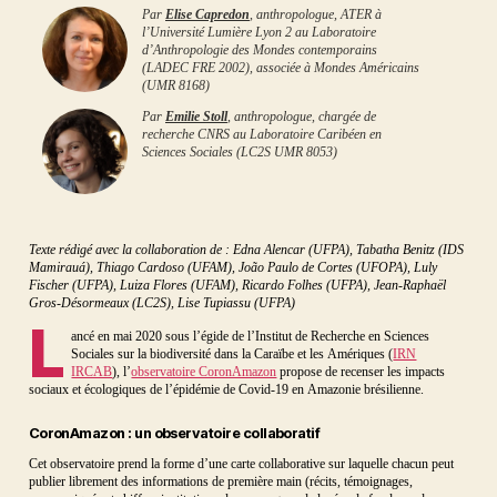
Par
Elise Capredon
, anthropologue, ATER à
l’Université Lumière Lyon 2 au Laboratoire
d’Anthropologie des Mondes contemporains
(LADEC FRE 2002), associée à Mondes Américains
(UMR 8168)
Par
Emilie Stoll
, anthropologue, chargée de
recherche CNRS au Laboratoire Caribéen en
Sciences Sociales (LC2S UMR 8053)
Texte rédigé avec la collaboration de : Edna Alencar (UFPA), Tabatha Benitz (IDS
Mamirauá), Thiago Cardoso (UFAM), João Paulo de Cortes (UFOPA), Luly
Fischer (UFPA), Luiza Flores (UFAM), Ricardo Folhes (UFPA), Jean-Raphaël
Gros-Désormeaux (LC2S), Lise Tupiassu (UFPA)
L
ancé en mai 2020 sous l’égide de l’Institut de Recherche en Sciences
Sociales sur la biodiversité dans la Caraïbe et les Amériques (
IRN
IRCAB
), l’
observatoire CoronAmazon
propose de recenser les impacts
sociaux et écologiques de l’épidémie de Covid-19 en Amazonie brésilienne.
CoronAmazon : un observatoire collaboratif
Cet observatoire prend la forme d’une carte collaborative sur laquelle chacun peut
publier librement des informations de première main (récits, témoignages,