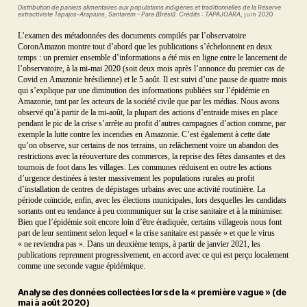
Distribution de paniers alimentaires aux populations indigènes et traditionnelles de la Réserve
extractiviste Tapajos-Arapiuns, Santarém – Para (Brésil). Crédits : TAPAJOARA
, juin 2020
L’examen des métadonnées des documents compilés par l’observatoire
CoronAmazon montre tout d’abord que les publications s’échelonnent en deux
temps : un premier ensemble d’informations a été mis en ligne entre le lancement de
l’observatoire, à la mi-mai 2020 (soit deux mois après l’annonce du premier cas de
Covid en Amazonie brésilienne) et le 5 août. Il est suivi d’une pause de quatre mois
qui s’explique par une diminution des informations publiées sur l’épidémie en
Amazonie, tant par les acteurs de la société civile que par les médias. Nous avons
observé qu’à partir de la mi-août, la plupart des actions d’entraide mises en place
pendant le pic de la crise s’arrête au profit d’autres campagnes d’action comme, par
exemple la lutte contre les incendies en Amazonie. C’est également à cette date
qu’on observe, sur certains de nos terrains, un relâchement voire un abandon des
restrictions avec la réouverture des commerces, la reprise des fêtes dansantes et des
tournois de foot dans les villages. Les communes réduisent en outre les actions
d’urgence destinées à tester massivement les populations rurales au profit
d’installation de centres de dépistages urbains avec une activité routinière. La
période coïncide, enfin, avec les élections municipales, lors desquelles les candidats
sortants ont eu tendance à peu communiquer sur la crise sanitaire et à la minimiser.
Bien que l’épidémie soit encore loin d’être éradiquée, certains villageois nous font
part de leur sentiment selon lequel « la crise sanitaire est passée » et que le virus
« ne reviendra pas ». Dans un deuxième temps, à partir de janvier 2021, les
publications reprennent progressivement, en accord avec ce qui est perçu localement
comme une seconde vague épidémique.
Analyse des données collectées lors de la « première vague » (de
mai à août 2020)