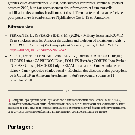
grandes villes amazoniennes. Ainsi, nous sommes confrontés, comme au premier
semestre 2020, à un fort accroissement des informations et à une nouvelle
mobilisation des autorités brésiliennes et des différents acteurs de la société civile
pour poursuivre le combat contre l’épidémie de Covid-19 en Amazonie.
Références citées
FERRANTE, L., & FEARNSIDE, P. M. (2020). « Military forces and COVID-
19 as smokescreens for Amazon destruction and violation of indigenous rights ».
DIE ERDE – Journal of the Geographical Society of Berlin
, 151(4), 258-263.
https://doi.org/10.12854/erde-2020-542
STOLL, Emilie ; ALENCAR, Edna ; BENITZ, Tabatha ; CARDOSO Thiago ;
FLORES Luiza ; CAPREDON Elise ; FOLHES Ricardo ; CORTES João Paulo ;
TUPIASSU Lise ; FISCHER Luly ; PRIAM Jonathan, « D’une « maladie de
riches » à un « génocide ethnico-racial ». Évolution des discours et des perceptions
de la Covid-19 en Amazonie brésilienne. »,
Anthropologica
, soumis le 11
novembre 2020.
A
m
a
z
[1]
Catégorie légale prévue par la législation socio-environnementale brésilienne (Loi du SNUC,
o
2000) désignant divers collectifs (pêcheurs traditionnels, agriculteurs familiaux, extracteurs de latex,
ni
casseuses de noix, etc.) dont le point commun est d’exercer une activité à faible coût environnemental
e
,
et de vivre sur un territoire nécessaire à la reproduction sociale et culturelle du groupe.
A
nt
h
Partager :
r
o