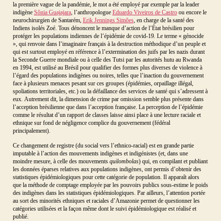
la première vague de la pandémie, le mot a été employé par exemple par la leader
indigène
Sônia Guajajara
, l’anthropologue
Eduardo Viveiros de Castro
ou encore le
neurochirurgien de Santarém,
Erik Jennings Simões
, en charge de la santé des
Indiens isolés Zoé. Tous dénoncent le manque d’action de l’État brésilien pour
protéger les populations indiennes de l’épidémie de covid-19. Le terme « génocide
», qui renvoie dans l’imaginaire français à la destruction méthodique d’un peuple et
qui est surtout employé en référence à l’extermination des juifs par les nazis durant
la Seconde Guerre mondiale ou à celle des Tutsi par les autorités hutu au Rwanda
en 1994, est utilisé au Brésil pour qualifier des formes plus diverses de violence à
l’égard des populations indigènes ou noires, telles que l’inaction du gouvernement
face à plusieurs menaces pesant sur ces groupes (épidémies, orpaillage illégal,
spoliations territoriales, etc.) ou la défaillance des services de santé qui s’adressent à
eux. Autrement dit, la dimension de crime par omission semble plus présente dans
l’acception brésilienne que dans l’acception française. La perception de l’épidémie
comme le résultat d’un rapport de classes laisse ainsi place à une lecture raciale et
ethnique sur fond de négligence complice du gouvernement (fédéral
principalement).
Ce changement de registre (du social vers l’ethnico-racial) est en grande partie
imputable à l’action des mouvements indigènes et indigénistes (et, dans une
moindre mesure, à celle des mouvements
quilombolas
) qui, en compilant et publiant
les données éparses relatives aux populations indigènes, ont permis d’obtenir des
statistiques épidémiologiques pour cette catégorie de population. Il apparaît alors
que la méthode de comptage employée par les pouvoirs publics sous-estime le poids
des indigènes dans les statistiques épidémiologiques. Par ailleurs, l’attention portée
au sort des minorités ethniques et raciales d’Amazonie permet de questionner les
catégories utilisées et la façon même dont le suivi épidémiologique est réalisé et
publié.