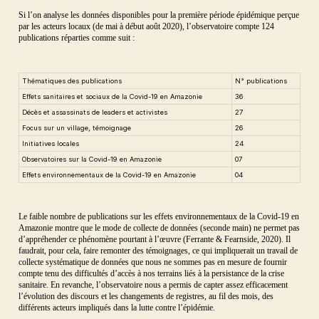
Si l’on analyse les données disponibles pour la première période épidémique perçue
par les acteurs locaux (de mai à début août 2020), l’observatoire compte 124
publications réparties comme suit :
Thématiques des publications
N° publications
Effets sanitaires et sociaux de la Covid-19 en Amazonie
36
Décès et assassinats de leaders et activistes
27
Focus sur un village, témoignage
26
Initiatives locales
24
Observatoires sur la Covid-19 en Amazonie
07
Effets environnementaux de la Covid-19 en Amazonie
04
Le faible nombre de publications sur les effets environnementaux de la Covid-19 en
Amazonie montre que le mode de collecte de données (seconde main) ne permet pas
d’appréhender ce phénomène pourtant à l’œuvre (Ferrante & Fearnside, 2020). Il
faudrait, pour cela, faire remonter des témoignages, ce qui impliquerait un travail de
collecte systématique de données que nous ne sommes pas en mesure de fournir
compte tenu des difficultés d’accès à nos terrains liés à la persistance de la crise
sanitaire. En revanche, l’observatoire nous a permis de capter assez efficacement
l’évolution des discours et les changements de registres, au fil des mois, des
différents acteurs impliqués dans la lutte contre l’épidémie.