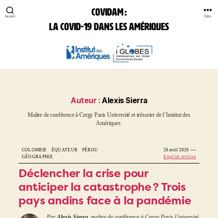
COVIDAM :
Search
Édito
la Covid-19 dans les Amériques
COVIDAM:
la
Covid-
19
dans
les
Auteur :
Alexis Sierra
Amériques
maître de conférence à Cergy Paris Université et trésorier de l’Institut des
Amériques.
—
COLOMBIE
ÉQUATEUR
PÉROU
26 avril 2020
GÉOGRAPHIE
English version
Déclencher la crise pour
anticiper la catastrophe ? Trois
pays andins face à la pandémie
Par
Alexis Sierra
, maître de conférence à Cergy Paris Université