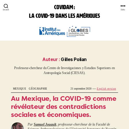
COVIDAM :
Search
Édito
la Covid-19 dans les Amériques
COVIDAM:
la
Covid-
19
dans
les
Auteur :
Gilles Polian
Amériques
professeur-chercheur du Centro de Investigaciones y Estudios Superiores en
Antropología Social (CIESAS).
—
MEXIQUE
GÉOGRAPHIE
21 septembre 2020
English version
Au Mexique, la COVID-19 comme
révélateur des contradictions
sociales et économiques.
Par
Samuel Jouault
, professeur-chercheur de la Faculté de