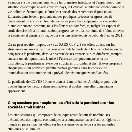
à caution et si le parcours suivi entre les premières infections et l’apparition d’une
situation épidémique a varié entre les pays, la Covid-19 a indubitablement dominé la
vie politique, économique, culturelle et sociale des Amériques depuis un an.
Enfermés dans le déni, poursuivant des politiques précoces et agressives de
confinement ou encore en train de mettre en place des campagnes de vaccination
d’ampleur encore inconnue, tous les États y ont fait face, et, malgré les espoirs de
sortie de crise liés à l’immunisation progressive, le bilan continue de s’alourdir avec
la troisième (et dernière ?) vague qui s’est installée depuis le début de l’année 2021.
On ne peut réduire l’impact du virus SARS-CoV-2 à ses effets directs sur les
structures sanitaires ou sur l’accroissement de la mortalité. Dans la mobilisation (ou
non) face à la pandémie, dans la diversité de ses impacts sur les différents groupes
sociaux ou ethniques, dans la mise à l’épreuve des gouvernements et des
institutions, la pandémie a révélé des structures profondes et des réflexes propres à
chaque pays, qui pouvaient paraître parfois gommés dans le contexte de
mondialisation économique qui a prévalu depuis une quinzaine d’années.
La pandémie de COVID-19 incite donc à réinterpréter les Amériques pour voir
quelles lignes de fracture demeurent actives et quelles nouvelles dynamiques
apparaissent.
Cinq sessions pour explorer les effets de la pandémie sur les
sociétés américaines
Les cinq sessions qui composent le colloque feront le tour de nombreuses
thématiques, des impacts économiques à la comparaison avec d’autres régions du
monde en passant par les effets sur les systèmes de santé ou sur les minorités
ethniques ou culturelles.