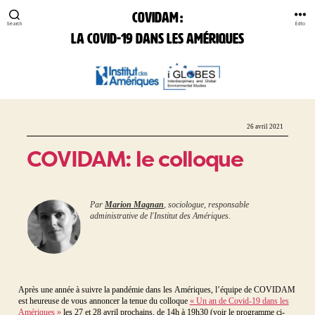
COVIDAM :
Search
Édito
la Covid-19 dans les Amériques
COVIDAM:
la
Covid-
19
26 avril 2021
dans
les
COVIDAM: le colloque
Amériques
Par
Marion Magnan
, sociologue, responsable
administrative de l'Institut des Amériques.
Après une année à suivre la pandémie dans les Amériques, l’équipe de COVIDAM
est heureuse de vous annoncer la tenue du colloque
« Un an de Covid-19 dans les
Amériques »
les 27 et 28 avril prochains, de 14h à 19h30 (voir le programme ci-