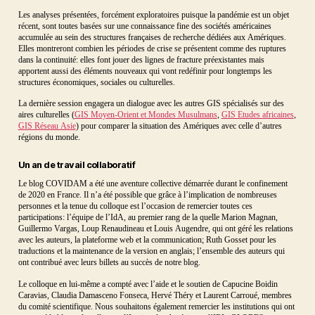
Les analyses présentées, forcément exploratoires puisque la pandémie est un objet
récent, sont toutes basées sur une connaissance fine des sociétés américaines
accumulée au sein des structures françaises de recherche dédiées aux Amériques.
Elles montreront combien les périodes de crise se présentent comme des ruptures
dans la continuité: elles font jouer des lignes de fracture préexistantes mais
apportent aussi des éléments nouveaux qui vont redéfinir pour longtemps les
structures économiques, sociales ou culturelles.
La dernière session engagera un dialogue avec les autres GIS spécialisés sur des
aires culturelles (
GIS Moyen-Orient et Mondes Musulmans
,
GIS Etudes africaines
,
GIS Réseau Asie
) pour comparer la situation des Amériques avec celle d’autres
régions du monde.
Un an de travail collaboratif
Le blog COVIDAM a été une aventure collective démarrée durant le confinement
de 2020 en France. Il n’a été possible que grâce à l’implication de nombreuses
personnes et la tenue du colloque est l’occasion de remercier toutes ces
participations: l’équipe de l’IdA, au premier rang de la quelle Marion Magnan,
Guillermo Vargas, Loup Renaudineau et Louis Augendre, qui ont géré les relations
avec les auteurs, la plateforme web et la communication; Ruth Gosset pour les
traductions et la maintenance de la version en anglais; l’ensemble des auteurs qui
ont contribué avec leurs billets au succès de notre blog.
Le colloque en lui-même a compté avec l’aide et le soutien de Capucine Boidin
Caravias, Claudia Damasceno Fonseca, Hervé Théry et Laurent Carroué, membres
du comité scientifique. Nous souhaitons également remercier les institutions qui ont