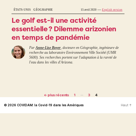
—
ÉTATS-UNIS
GÉOGRAPHIE
15 avril 2020
English version
Le golf est-il une activité
essentielle ? Dilemme arizonien
en temps de pandémie
Par
Anne-Lise Boyer
, docteure en Géographie, ingénieure de
recherche au laboratoire Environnement Ville Société (UMR
5600). Ses recherches portent sur l'adaptation à la rareté de
l'eau dans les villes d'Arizona.
Navigation
…
←
plus récents
1
3
4
des
© 2026
COVIDAM: la Covid-19 dans les Amériques
Haut
↑
articles