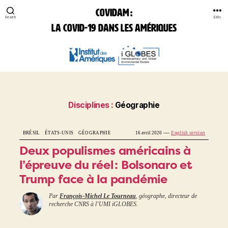
COVIDAM :
Search
Édito
la Covid-19 dans les Amériques
COVIDAM:
la
Covid-
19
dans
les
Disciplines :
Géographie
Amériques
—
BRÉSIL
ÉTATS-UNIS
GÉOGRAPHIE
16 avril 2020
English version
Deux populismes américains à
l’épreuve du réel : Bolsonaro et
Trump face à la pandémie
Par
François-Michel Le Tourneau
, géographe, directeur de
recherche CNRS à l’UMI iGLOBES.