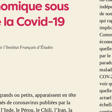
nomique sous
indépe
de son
 la Covid-19
qui ra
implic
Commen
écono
de l’Institut Français d’Études
quelle
par le
parado
malad
COV-2 
voir q
quelle
rands ou petits, apparaissent en tête
actuel
rmés de coronavirus publiées par la
échel
Inde, le Pérou, le Chili, l’Iran, la
contin