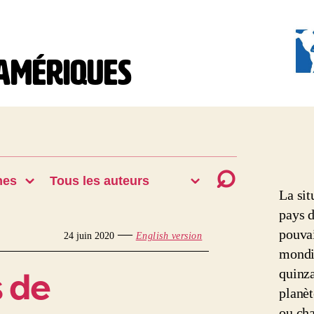
 Amériques
COVIDAM:
la
Covid-
19
dans
les
Amérique
La sit
pays d
—
pouvai
24 juin 2020
English version
mondi
s de
quinza
planèt
ou cha