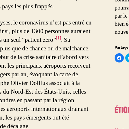
 pays les plus frappés.
pourra
par le
yses, le coronavirus n’est pas entré en
bien é
 Ainsi, plus de 1300 personnes auraient
nouvea
[1]
s un seul “patient zéro”
. Sa
, plus que de chance ou de malchance.
Partager
but de la crise sanitaire d’abord vers
C
l
i
ont les principaux aéroports reçoivent
q
u
gers par an, évoquant la carte de
e
z
p
he Olivier Dollfus associait à la
o
u
s du Nord-Est des États-Unis, celles
r
p
a
ondres en passant par la région
r
t
des aéroports internationaux drainant
Étiq
a
g
e
n, les pays émergents ont été
r
s
de décalage.
u