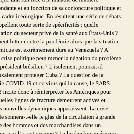
ndante et en fonction de sa conjoncture politique et
 cadre idéologique. En résultent une série de débats
ppellent toute sorte de spécificités : quelle
ation du secteur privé de la santé aux États-Unis ?
t lutter contre la pandémie alors que la situation
mique est extrêmement dure au Venezuela ? A
 crise politique peut mener la négation du problème
 président brésilien ? L’isolement pourrait-il
xalement protéger Cuba ? La question de la
ie COVID-19 et du virus qui la cause, le SARS-
incite donc à réinterpréter les Amériques pour
uelles lignes de fracture demeurent actives et
s nouvelles dynamiques apparaissent. La crise
le sonnera-t-elle le glas de la circulation à grande
le des hommes et des marchandises dans un
ent qui l’a tant promue ? Le leadership américain