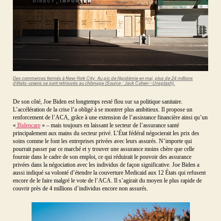
Des commerces fermés à New-York City. Au pic de l’épidémie en mai, plus de 24 millions
d’états-uniens se sont retrouvés au chômage (Source : Jack Cohen – Unsplash)
.
De son côté, Joe Biden est longtemps resté flou sur sa politique sanitaire.
L’accélération de la crise l’a obligé à se montrer plus ambitieux. Il propose un
renforcement de l’ACA, grâce à une extension de l’assistance financière ainsi qu’un
«
Bidencare
» – mais toujours en laissant le secteur de l’assurance santé
principalement aux mains du secteur privé. L’État fédéral négocierait les prix des
soins comme le font les entreprises privées avec leurs assurés. N’importe qui
pourrait passer par ce marché et y trouver une assurance moins chère que celle
fournie dans le cadre de son emploi, ce qui réduirait le pouvoir des assurance
privées dans la négociation avec les individus de façon significative. Joe Biden a
aussi indiqué sa volonté d’étendre la couverture Medicaid aux 12 États qui refusent
encore de le faire malgré le vote de l’ACA. Il s’agirait du moyen le plus rapide de
couvrir près de 4 millions d’individus encore non assurés.