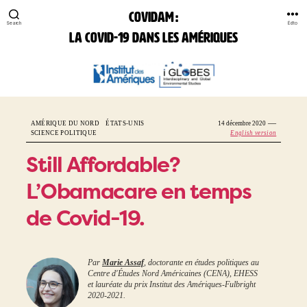
COVIDAM :
Search
Édito
la Covid-19 dans les Amériques
COVIDAM:
la
Covid-
19
—
AMÉRIQUE DU NORD
ÉTATS-UNIS
14 décembre 2020
dans
SCIENCE POLITIQUE
English version
les
Amériques
Still Affordable?
L’Obamacare en temps
de Covid-19.
Par
Marie Assaf
, doctorante en études politiques au
Centre d'Études Nord Américaines (CENA), EHESS
et lauréate du prix Institut des Amériques-Fulbright
2020-2021.