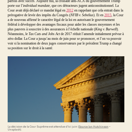
parfois avec succès. Aujourd’hui, la croisade anti-ACA du gouvernement Trump
porte sur l’i
ndividual mandate
, que ces détracteurs jugent anticonstitutionnel. La
Cour avait déjà déclaré ce mandat légal en
2012
en rappelant que cela entrait dans la
prérogative de levée des impôts du Congrès (
NFIB v. Sebelius
). Et en
2015
, la Cour
a de nouveau affirmé le caractère légal de la loi en autorisant le gouvernement
fédéral à développer des avantages fiscaux pour aider les classes moyennes et les
plus pauvres à souscrire à des assurances à l’échelle nationale (
King v. Burwell
).
Néanmoins, le
Tax Cuts and Jobs Act
de 2017 réduit l’amende initialement prévue à
zéro dollar. La Cour a jusqu’au mois de juin pour se prononcer, et l’on va pouvoir
voir si la nomination de deux juges conservateurs par le président Trump a changé
sa position sur le droit à la santé.
La décision de la Cour Suprême est attendue d’ici juin (
Source Ian Hutchinson
–
Unsplash).