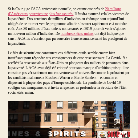
Si la Cour juge l’ACA anticonstitutionnelle, on estime que près de
20 millions
d’Américains pourraient ne plus être assurés.
Il faudra ajouter à cela les victimes de
la pandémie. Des centaines de milliers d’individus au chômage sont aujourd’hui
obligés de se tourner vers le programme afin de s’assurer rapidement et à moindre
coût. Aux 30 millions d’états-uniens non assurés en 2019 pourrait venir s’ajouter
un nouveau million d’individus. De
nombreux états-uniens
ont déjà indiqué que
sans l’ACA ils n’auraient pas pu souscrire à une assurance santé les protégeant de
la pandémie.
Le filet de sécurité que constituent ces différents outils semble encore bien
insuffisant pour répondre aux conséquences de cette crise sanitaire. La Covid-19 a
accéléré la crise sociale aux États-Unis en plongeant des milliers de personnes dans
la pauvreté. L’ACA avait déjà été critiqué pour son manque d’ambition puisqu’il ne
constitue pas véritablement une couverture santé universelle comme la prônaient par
les candidats malheureux Elizabeth Warren et Bernie Sanders – et comme en
disposent la plupart des pays d’Europe occidentale. La pandémie de Covid-19
souligne ces manquements et invite à repenser en profondeur la structure de l’État
social états-unien.