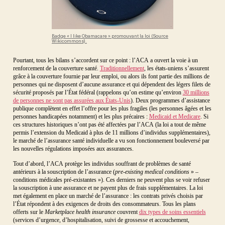
Badge « I like Obamacare » promouvant la loi (Source
Wikicommons).
Pourtant, tous les bilans s’accordent sur ce point : l’ACA a ouvert la voie à un
renforcement de la couverture santé.
Traditionnellement
, les états-uniens s’assurent
grâce à la couverture fournie par leur emploi, ou alors ils font partie des millions de
personnes qui ne disposent d’aucune assurance et qui dépendent des légers filets de
sécurité proposés par l’État fédéral (rappelons qu’on estime qu’environ
30 millions
de personnes ne sont pas assurées aux États-Unis
). Deux programmes d’assistance
publique complètent en effet l’offre pour les plus fragiles (les personnes âgées et les
personnes handicapées notamment) et les plus précaires :
Medicaid et Medicare
. Si
ces structures historiques n’ont pas été affectées par l’ACA (la loi a tout de même
permis l’extension du Medicaid à plus de 11 millions d’individus supplémentaires),
le marché de l’assurance santé individuelle a vu son fonctionnement bouleversé par
les nouvelles régulations imposées aux assurances.
Tout d’abord, l’ACA protège les individus souffrant de problèmes de santé
antérieurs à la souscription de l’assurance (
pre-existing medical conditions
» –
conditions médicales pré-existantes »). Ces derniers ne peuvent plus se voir refuser
la souscription à une assurance et ne payent plus de frais supplémentaires. La loi
met également en place un marché de l’assurance : les contrats privés choisis par
l’État répondent à des exigences de droits des consommateurs. Tous les plans
offerts sur le
Marketplace health insurance
couvrent
dix types de soins essentiels
(services d’urgence, d’hospitalisation, suivi de grossesse et accouchement,