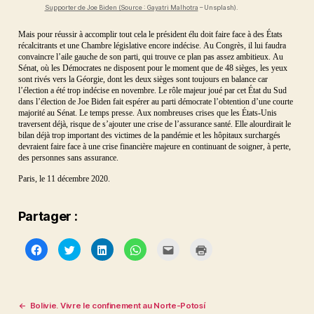
Supporter de Joe Biden (Source : Gayatri Malhotra
– Unsplash).
Mais pour réussir à accomplir tout cela le président élu doit faire face à des États
récalcitrants et une Chambre législative encore indécise. Au Congrès, il lui faudra
convaincre l’aile gauche de son parti, qui trouve ce plan pas assez ambitieux. Au
Sénat, où les Démocrates ne disposent pour le moment que de 48 sièges, les yeux
sont rivés vers la Géorgie, dont les deux sièges sont toujours en balance car
l’élection a été trop indécise en novembre. Le rôle majeur joué par cet État du Sud
dans l’élection de Joe Biden fait espérer au parti démocrate l’obtention d’une courte
O
majorité au Sénat. Le temps presse. Aux nombreuses crises que les États-Unis
b
traversent déjà, risque de s’ajouter une crise de l’assurance santé. Elle alourdirait le
a
bilan déjà trop important des victimes de la pandémie et les hôpitaux surchargés
m
a
devraient faire face à une crise financière majeure en continuant de soigner, à perte,
c
des personnes sans assurance.
a
r
Paris, le 11 décembre 2020.
e
,
S
ci
Partager :
e
n
c
e
C
C
C
C
C
C
p
l
l
l
l
l
l
i
i
i
i
i
i
ol
q
q
q
q
q
q
iti
u
u
u
u
u
u
q
e
e
e
e
e
e
Étiquettes
u
z
z
z
z
z
r
e
,
p
p
p
p
p
p
←
Bolivie. Vivre le confinement au Norte-Potosí
S