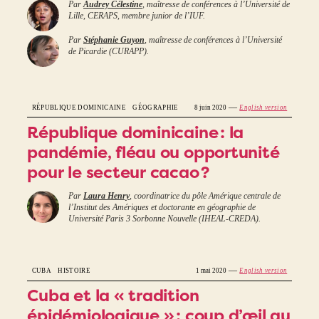
Par
Audrey Célestine
, maîtresse de conférences à l’Université de
Lille, CERAPS, membre junior de l’IUF.
Par
Stéphanie Guyon
, maîtresse de conférences à l’Université
de Picardie (CURAPP).
—
RÉPUBLIQUE DOMINICAINE
GÉOGRAPHIE
8 juin 2020
English version
République dominicaine : la
pandémie, fléau ou opportunité
pour le secteur cacao ?
Par
Laura Henry
, coordinatrice du pôle Amérique centrale de
l’Institut des Amériques et doctorante en géographie de
Université Paris 3 Sorbonne Nouvelle (IHEAL-CREDA).
—
CUBA
HISTOIRE
1 mai 2020
English version
Cuba et la « tradition
épidémiologique » : coup d’œil au