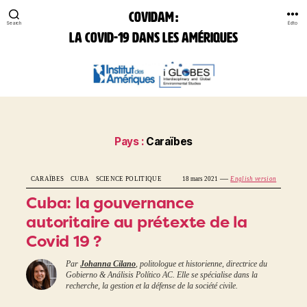
COVIDAM :
Search
Édito
la Covid-19 dans les Amériques
COVIDAM:
la
Covid-
19
dans
les
Pays :
Caraïbes
Amériques
—
CARAÏBES
CUBA
SCIENCE POLITIQUE
18 mars 2021
English version
Cuba: la gouvernance
autoritaire au prétexte de la
Covid 19 ?
Par
Johanna Cilano
, politologue et historienne, directrice du
Gobierno & Análisis Político AC. Elle se spécialise dans la
recherche, la gestion et la défense de la société civile.