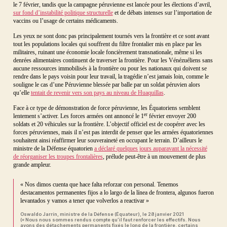
le 7 février, tandis que la campagne péruvienne est lancée pour les élections d’avril,
sur fond d’instabilité politique structurelle
et de débats intenses sur l’importation de
vaccins ou l’usage de certains médicaments.
Les yeux ne sont donc pas principalement tournés vers la frontière et ce sont avant
tout les populations locales qui souffrent du filtre frontalier mis en place par les
militaires, ruinant une économie locale foncièrement transnationale, même si les
denrées alimentaires continuent de traverser la frontière. Pour les Vénézuéliens sans
aucune ressources immobilisés à la frontière ou pour les nationaux qui doivent se
rendre dans le pays voisin pour leur travail, la tragédie n’est jamais loin, comme le
souligne le cas d’une Péruvienne blessée par balle par un soldat péruvien alors
qu’elle
tentait de revenir vers son pays au niveau de Huaquillas
.
Face à ce type de démonstration de force péruvienne, les Équatoriens semblent
er
lentement s’activer. Les forces armées ont annoncé le 1
février envoyer 200
soldats et 20 véhicules sur la frontière. L’objectif officiel est de coopérer avec les
forces péruviennes, mais il n’est pas interdit de penser que les armées équatoriennes
souhaitent ainsi réaffirmer leur souveraineté en occupant le terrain. D’ailleurs le
ministre de la Défense équatorien
a déclaré quelques jours auparavant la nécessité
de réorganiser les troupes frontalières
, prélude peut-être à un mouvement de plus
grande ampleur.
« Nos dimos cuenta que hace falta reforzar con personal. Tenemos
destacamentos permanentes fijos a lo largo de la línea de frontera, algunos fueron
levantados y vamos a tener que volverlos a reactivar »
Oswaldo Jarrín, ministre de la Défense (Équateur), le 28 janvier 2021
(« Nous nous sommes rendus compte qu’il faut renforcer les effectifs. Nous
avons des détachements permanents fixés le long de la frontière, certains