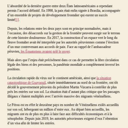
L’absurdité de la dernière guerre entre deux États latinoaméricains a cependant
permis l’accord définitif. En 1998, la paix était enfin signée à Brasilia, accompagnée
d’un ensemble de projets de développement frontalier qui eurent un succès
limité
[1]
.
Depuis, les relations entre les deux pays sont en principe normalisées, mais à
l’occasion, des désaccords sur la gestion de la frontière peuvent surgir sur le terreau
de cette histoire douloureuse. En 2017, la construction d’un espace vert le long du
fleuve frontalier avait été interprétée par les autorités péruviennes comme l’érection
d’un mur contrevenant aux accords de paix. Face au rappel de l’ambassadeur
péruvien,
les Équatoriens avaient gelé le projet
.
Mais alors que l’enjeu était précisément dans ce cas de permettre la libre circulation
légale des biens et des personnes, la pandémie mondiale a complètement inversé les
positions.
La circulation rapide du virus sur le continent américain, ainsi que
la situation
catastrophique de Guayaquil
, située immédiatement au nord de sa frontière, ont tôt
décidé le gouvernement péruvien du président Martin Vizcarra à contrôler de plus
près les entrées sur son sol. La situation était d’autant plus critique que les passages
illégaux s’étaient multipliés avec l’arrivée massive des migrants vénézuéliens.
Le Pérou est en effet le deuxième pays en nombre de Vénézuéliens exilés accueillis
sur son sol, hébergeant un million d’entre eux. Au départ bien accueillis, les
migrants ont eu de plus en plus à faire face aux difficultés économiques et à la
xénophobie. Depuis juin 2019, les autorités péruviennes exigent d’eux l’obtention
d’un visa afin de limiter les entrées.