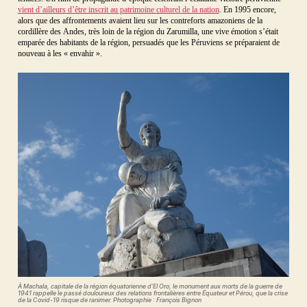
vient d’ailleurs d’être inscrit au patrimoine culturel de la nation
. En 1995 encore,
alors que des affrontements avaient lieu sur les contreforts amazoniens de la
cordillère des Andes, très loin de la région du Zarumilla, une vive émotion s’était
emparée des habitants de la région, persuadés que les Péruviens se préparaient de
nouveau à les « envahir ».
À Machala, capitale de la région équatorienne d’El Oro, le monument aux morts de la guerre de
1941 rappelle le passé douloureux des relations frontalières entre Équateur et Pérou, que la crise
de la Covid-19 risque de ranimer. Photographie : François Bignon