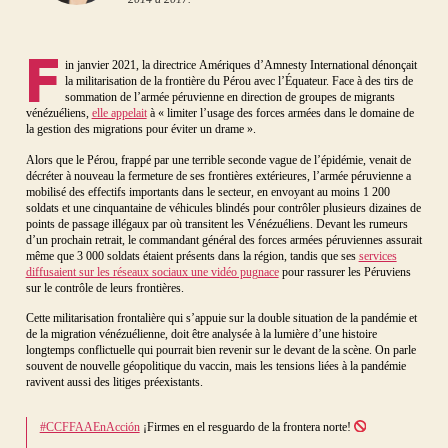
F
in janvier 2021, la directrice Amériques d’Amnesty International dénonçait
la militarisation de la frontière du Pérou avec l’Équateur. Face à des tirs de
sommation de l’armée péruvienne en direction de groupes de migrants
vénézuéliens,
elle appelait
à « limiter l’usage des forces armées dans le domaine de
la gestion des migrations pour éviter un drame ».
Alors que le Pérou, frappé par une terrible seconde vague de l’épidémie, venait de
décréter à nouveau la fermeture de ses frontières extérieures, l’armée péruvienne a
mobilisé des effectifs importants dans le secteur, en envoyant au moins 1 200
soldats et une cinquantaine de véhicules blindés pour contrôler plusieurs dizaines de
points de passage illégaux par où transitent les Vénézuéliens. Devant les rumeurs
d’un prochain retrait, le commandant général des forces armées péruviennes assurait
même que 3 000 soldats étaient présents dans la région, tandis que ses
services
diffusaient sur les réseaux sociaux une vidéo pugnace
pour rassurer les Péruviens
sur le contrôle de leurs frontières.
Cette militarisation frontalière qui s’appuie sur la double situation de la pandémie et
de la migration vénézuélienne, doit être analysée à la lumière d’une histoire
longtemps conflictuelle qui pourrait bien revenir sur le devant de la scène. On parle
souvent de nouvelle géopolitique du vaccin, mais les tensions liées à la pandémie
ravivent aussi des litiges préexistants.
#CCFFAAEnAcción
¡Firmes en el resguardo de la frontera norte!