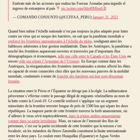
Entérate más de las acciones que realiza las Fuerzas Armadas para impedir el
ingreso de extranjeros al país
pic.twitter.com/0dz40MkmGB
— COMANDO CONJUNTO (@CCFFAA_PERU)
January 31, 2021
Quand bien même l‘échelle nationale n’est pas toujours la plus adaptée pour lutter
contre un virus qui se moque des barrières, on sait que la pandémie mondiale a
renforcé les frontières internationales à l’échelle du globe
, soulignant ainsi les
faiblesses inhérentes à leur gestion multilatérale. Dans les Amériques, la pandémie a
touché des frontières auparavant ouvertes et traversées par d’importants flux
démographiques et économiques,
telle que celle entre le Canada et les États-Unis
ou
encore
celle qui sépare l’Argentine de l’Uruguay
. En Europe comme dans les
Amériques, la réorganisation des frontières internationales a moins affecté les élites
en capacité de rester connectées chez elles que les nouveaux pauvres de la mobilité
mondiale, condamnés à tenter de
franchir des barrières qui leur sont désormais
fermées
.
La situation entre le Pérou et l’Équateur ne déroge pas à la règle. La militarisation
péruvienne s’effectue contre le passage illégal de migrants vénézuéliens au nom de
la lutte contre la Covid-19. Ce contrôle renforcé s’applique sur un segment
minoritaire de la frontière terrestre longue de près de 1500 km qui sépare les deux
républiques. La majeure partie de cette frontière traverse la forêt amazonienne, où
d’ailleurs le virus sévit impitoyablement,
dans la région andino-amazonienne
comme dans sa partie brésilienne
. Mais, en raison de l’intensité des flux de
personnes, c’est sur la partie occidentale de cette frontière que la tension s’est
focalisée, où les méandres du fleuve Zarumilla constituent la limite internationale
entre les deux pays. Le couloir entre Huaquillas (Équateur) et Aguas Verdes