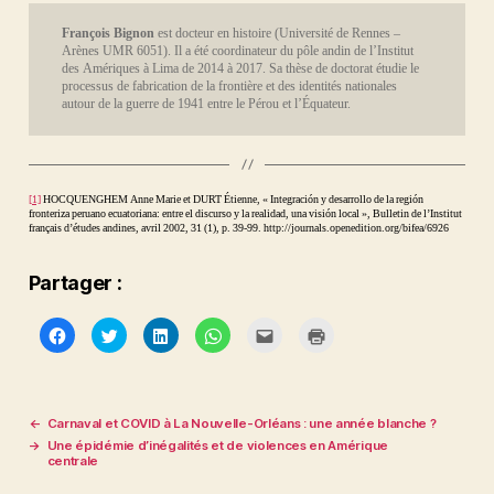
François Bignon
est docteur en histoire (Université de Rennes –
Arènes UMR 6051). Il a été coordinateur du pôle andin de l’Institut
des Amériques à Lima de 2014 à 2017. Sa thèse de doctorat étudie le
processus de fabrication de la frontière et des identités nationales
autour de la guerre de 1941 entre le Pérou et l’Équateur.
C
[1]
HOCQUENGHEM Anne Marie et DURT Étienne, « Integración y desarrollo de la región
o
fronteriza peruano ecuatoriana: entre el discurso y la realidad, una visión local », Bulletin de l’Institut
nf
français d’études andines, avril 2002, 31 (1), p. 39-99. http://journals.openedition.org/bifea/6926
lit
,
F
Partager :
r
o
nt
C
C
C
C
C
C
iè
l
l
l
l
l
l
r
i
i
i
i
i
i
e
q
q
q
q
q
q
s
,
u
u
u
u
u
u
e
e
e
e
e
e
H
Étiquettes
z
z
z
z
z
r
is
p
p
p
p
p
p
←
Carnaval et COVID à La Nouvelle-Orléans : une année blanche ?
to
o
o
o
o
o
o
ir
→
Une épidémie d’inégalités et de violences en Amérique
u
u
u
u
u
u
e
,
centrale
r
r
r
r
r
r
I
p
p
p
p
e
i
a
a
a
a
n
m
m