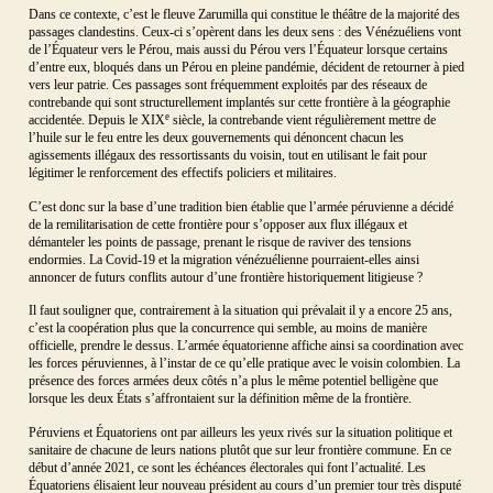
Dans ce contexte, c’est le fleuve Zarumilla qui constitue le théâtre de la majorité des
passages clandestins. Ceux-ci s’opèrent dans les deux sens : des Vénézuéliens vont
de l’Équateur vers le Pérou, mais aussi du Pérou vers l’Équateur lorsque certains
d’entre eux, bloqués dans un Pérou en pleine pandémie, décident de retourner à pied
vers leur patrie. Ces passages sont fréquemment exploités par des réseaux de
contrebande qui sont structurellement implantés sur cette frontière à la géographie
e
accidentée. Depuis le XIX
siècle, la contrebande vient régulièrement mettre de
l’huile sur le feu entre les deux gouvernements qui dénoncent chacun les
agissements illégaux des ressortissants du voisin, tout en utilisant le fait pour
légitimer le renforcement des effectifs policiers et militaires.
C’est donc sur la base d’une tradition bien établie que l’armée péruvienne a décidé
de la remilitarisation de cette frontière pour s’opposer aux flux illégaux et
démanteler les points de passage, prenant le risque de raviver des tensions
endormies. La Covid-19 et la migration vénézuélienne pourraient-elles ainsi
annoncer de futurs conflits autour d’une frontière historiquement litigieuse ?
Il faut souligner que, contrairement à la situation qui prévalait il y a encore 25 ans,
c’est la coopération plus que la concurrence qui semble, au moins de manière
officielle, prendre le dessus. L’armée équatorienne affiche ainsi sa coordination avec
les forces péruviennes, à l’instar de ce qu’elle pratique avec le voisin colombien. La
présence des forces armées deux côtés n’a plus le même potentiel belligène que
lorsque les deux États s’affrontaient sur la définition même de la frontière.
Péruviens et Équatoriens ont par ailleurs les yeux rivés sur la situation politique et
sanitaire de chacune de leurs nations plutôt que sur leur frontière commune. En ce
début d’année 2021, ce sont les échéances électorales qui font l’actualité. Les
Équatoriens élisaient leur nouveau président au cours d’un premier tour très disputé