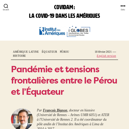
COVIDAM :
Search
Édito
la Covid-19 dans les Amériques
COVIDAM:
la
Covid-
19
—
AMÉRIQUE LATINE
ÉQUATEUR
PÉROU
18 février 2021
dans
HISTOIRE
English version
les
Amériques
Pandémie et tensions
frontalières entre le Pérou
et l’Équateur
Par
François Bignon
, docteur en histoire
(Université de Rennes – Arènes UMR 6051) et ATER
à l'Université de Rennes 2. Il a été coordinateur du
pôle andin de l’Institut des Amériques à Lima de
2014 à 2017.