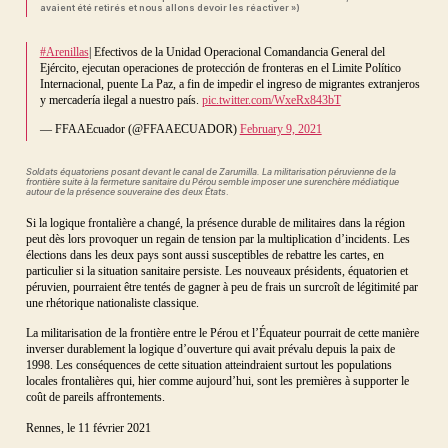
avaient été retirés et nous allons devoir les réactiver »)
#Arenillas
| Efectivos de la Unidad Operacional Comandancia General del
Ejército, ejecutan operaciones de protección de fronteras en el Limite Político
Internacional, puente La Paz, a fin de impedir el ingreso de migrantes extranjeros
y mercadería ilegal a nuestro país.
pic.twitter.com/WxeRx843bT
— FFAAEcuador (@FFAAECUADOR)
February 9, 2021
Soldats équatoriens posant devant le canal de Zarumilla. La militarisation péruvienne de la
frontière suite à la fermeture sanitaire du Pérou semble imposer une surenchère médiatique
autour de la présence souveraine des deux États
.
Si la logique frontalière a changé, la présence durable de militaires dans la région
peut dès lors provoquer un regain de tension par la multiplication d’incidents. Les
élections dans les deux pays sont aussi susceptibles de rebattre les cartes, en
particulier si la situation sanitaire persiste. Les nouveaux présidents, équatorien et
péruvien, pourraient être tentés de gagner à peu de frais un surcroît de légitimité par
une rhétorique nationaliste classique.
La militarisation de la frontière entre le Pérou et l’Équateur pourrait de cette manière
inverser durablement la logique d’ouverture qui avait prévalu depuis la paix de
1998. Les conséquences de cette situation atteindraient surtout les populations
locales frontalières qui, hier comme aujourd’hui, sont les premières à supporter le
coût de pareils affrontements.
Rennes, le 11 février 2021