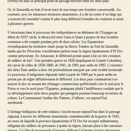
(Pérou) est ainsi le principal point de passage terrestre entre les deux pays.
Or, le Zarumilla est loin d’avoir tracé de tout temps une frontière consensuelle. Au
contraire, avec les immenses territoires amazoniens, il a été au centre d’un litige qui
a souvent été considéré comme le plus long différend frontalier du continent et mené
à plusieurs guerres.
S’enracinant dans le processus des indépendances au détriment de l’Espagne au
e
début du XIX
siècle, le désaccord entre Lima et Quito à propos de leur frontière
commune a été complet pendant près de deux siècles. Les Équatoriens
revendiquaient les territoires situés jusqu’au fleuve Tumbes au Sud du Zarumilla
tandis que les Péruviens considéraient parfois toute la région équatorienne d’El Oro
comme péruvienne. En Amazonie, le différend portait quant à lui sur des centaines
2
de milliers de km
. Une première guerre en 1828 (impliquant la Grande Colombie),
fut suivie de celles de 1858-1860, de 1941, de 1981 puis enfin de 1995. L’existence
des deux États andins a donc été profondément marquée par cette rivalité territoriale.
Le processus d’intégration régionale initié à partir de 1969 par le pacte andin ne
permit pas de régler définitivement le différend. Les deux pays continuèrent à se
tourner le dos en nouant des échanges commerciaux préférentiels vers le sud pour le
Pérou et vers le nord pour l’Équateur, pratiquant plutôt l’indifférence cordiale que le
co-développement entre deux peuples qui partagent pourtant beaucoup en termes de
culture. La Communauté Andine des Nations, d’ailleurs, est aujourd’hui
moribonde.
L’héritage belliqueux de cette relation s’inscrit encore aujourd’hui dans le paysage
régional, à travers les différents monuments commémoratifs de la guerre de 1941,
au cours de laquelle la province équatorienne d’El Oro fut occupée militairement,
obligeant des milliers de personnes à quitter la région, laissant place à des rancœurs
tenaces. Un film de propagande d’époque célébrant l’éclatante victoire péruvienne