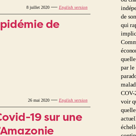
—
indépe
8 juillet 2020
English version
de son
’épidémie de
qui ra
implic
Commen
écono
quelle
par le
parado
malad
COV-2 
—
26 mai 2020
English version
voir q
quelle
Covid-19 sur une
actuel
’Amazonie
échel
contin