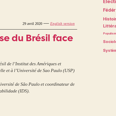
Elect
Fédér
Histoi
—
29 avril 2020
English version
Littér
sse du Brésil face
Populis
Sociol
Systèm
sil de l’Institut des Amériques et
lle et à l’Université de Sao Paulo (USP)
niversité de São Paulo et coordinateur de
abilidade (IDS).