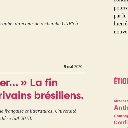
pourra
par le
graphe, directeur de recherche CNRS à
bien é
nouvea
9 mai 2020
er… » La fin
Étiq
ivains brésiliens.
Afrodesc
Anth
e française et littératures, Université
Campag
 thèse IdA 2018.
Conf