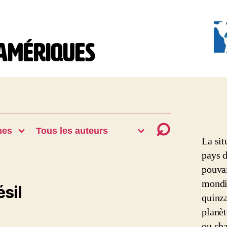
 Amériques
COVIDAM:
la
Covid-
19
dans
les
Amérique
La sit
pays d
pouvai
mondi
sil
quinza
planèt
ou cha