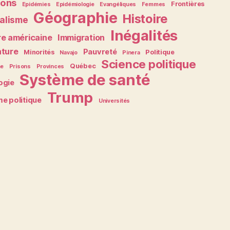
ions
Frontières
Epidémies
Epidémiologie
Evangéliques
Femmes
Géographie
Histoire
alisme
Inégalités
re américaine
Immigration
ature
Pauvreté
Minorités
Politique
Navajo
Pinera
Science politique
Québec
me
Prisons
Provinces
Système de santé
ogie
Trump
e politique
Universités