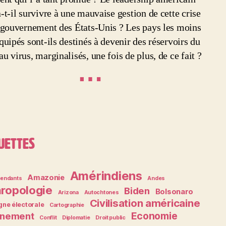
-t-il survivre à une mauvaise gestion de cette crise
 gouvernement des États-Unis ? Les pays les moins
quipés sont-ils destinés à devenir des réservoirs du
u virus, marginalisés, une fois de plus, de ce fait ?
⋯
uettes
Amérindiens
Amazonie
endants
Andes
ropologie
Biden
Bolsonaro
Arizona
Autochtones
Civilisation américaine
ne électorale
Cartographie
Economie
inement
Conflit
Diplomatie
Droit public