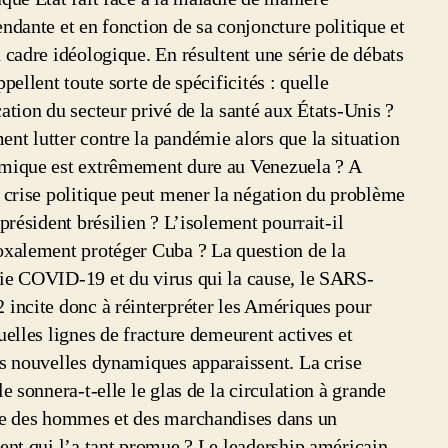
ndante et en fonction de sa conjoncture politique et
 cadre idéologique. En résultent une série de débats
ppellent toute sorte de spécificités : quelle
ation du secteur privé de la santé aux États-Unis ?
t lutter contre la pandémie alors que la situation
mique est extrêmement dure au Venezuela ? A
 crise politique peut mener la négation du problème
 président brésilien ? L’isolement pourrait-il
xalement protéger Cuba ? La question de la
ie COVID-19 et du virus qui la cause, le SARS-
incite donc à réinterpréter les Amériques pour
uelles lignes de fracture demeurent actives et
s nouvelles dynamiques apparaissent. La crise
le sonnera-t-elle le glas de la circulation à grande
le des hommes et des marchandises dans un
ent qui l’a tant promue ? Le leadership américain